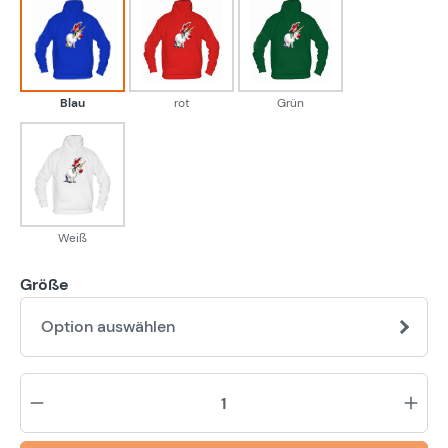
Blau
rot
Grün
Blau
rot
Grün
Weiß
Weiß
Größe
Option auswählen
Pr