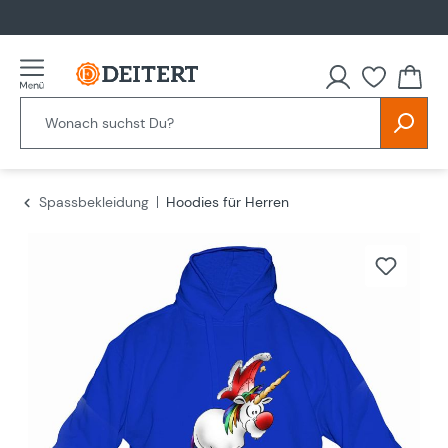
alt springen
Spassbekleidung
Hoodies für Herren
Bildergalerie überspringen