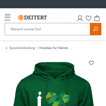
alt springen
Spassbekleidung
Hoodies für Herren
Bildergalerie überspringen