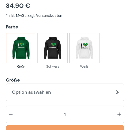
34,90 €
* inkl. MwSt. Zzgl. Versandkosten
auswählen
Farbe
Grün
Schwarz
Weiß
Grün
Schwarz
Weiß
Größe
Option auswählen
Pr