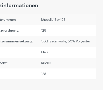
zinformationen
tnummer:
khoodie18b-128
zuordnung:
128
alzusammensetzung:
50% Baumwolle, 50% Polyester
Blau
echt:
Kinder
128