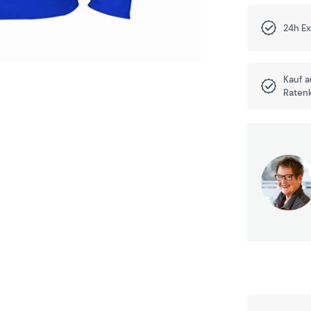
24h E
Kauf 
Raten