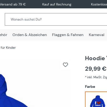
 Versand ab 79 €
Kauf auf Rechnung
Kostenlos
ehör
Orden & Abzeichen
Flaggen & Fahnen
Karneval
für Kinder
Hoodie "
29,99 
* inkl. MwSt. Z
auswä
Farbe
Blau