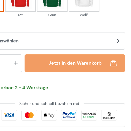
rot
Grün
Weiß
uswählen
Produkt Anzahl: Gib den gewünsch
Jetzt in den Warenkorb
eferbar: 2 - 4 Werktage
Sicher und schnell bezahlen mit