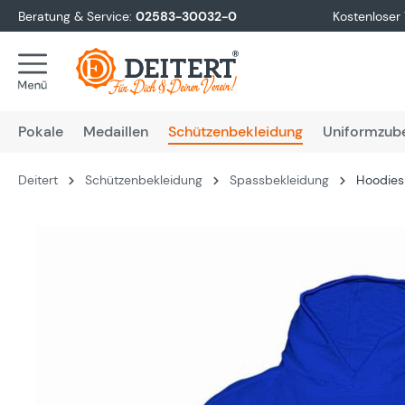
Beratung & Service:
02583-30032-0
Kostenloser
springen
Zur Hauptnavigation springen
Pokale
Medaillen
Schützenbekleidung
Uniformzub
Deitert
Schützenbekleidung
Spassbekleidung
Hoodies 
Bildergalerie überspringen