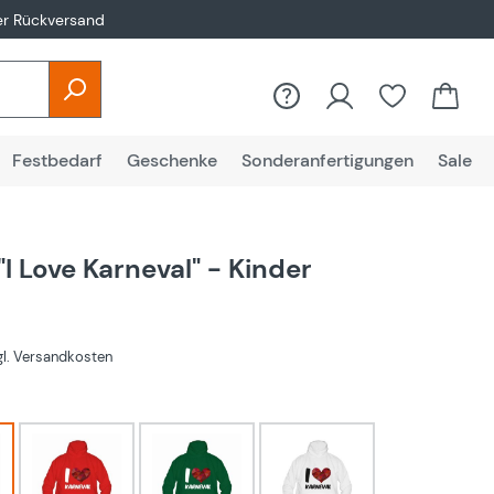
er Rückversand
Festbedarf
Geschenke
Sonderanfertigungen
Sale
I Love Karneval" - Kinder
€
zgl. Versandkosten
hlen
rot
Grün
Weiß