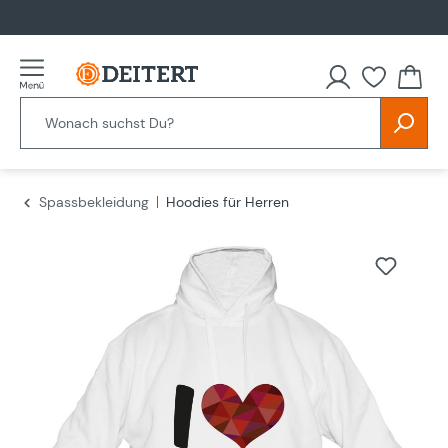
alt springen
Spassbekleidung
Hoodies für Herren
Bildergalerie überspringen