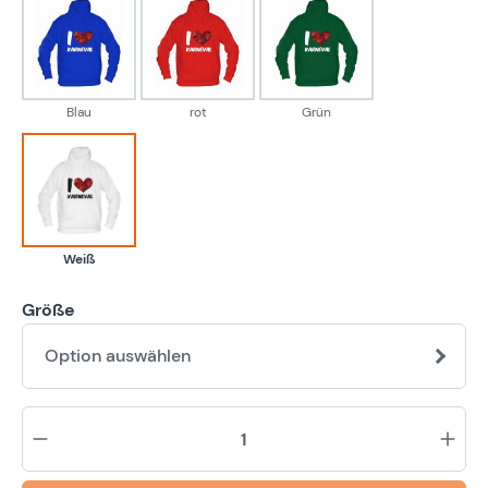
Blau
rot
Grün
Blau
rot
Grün
Weiß
Weiß
Größe
Option auswählen
Pr