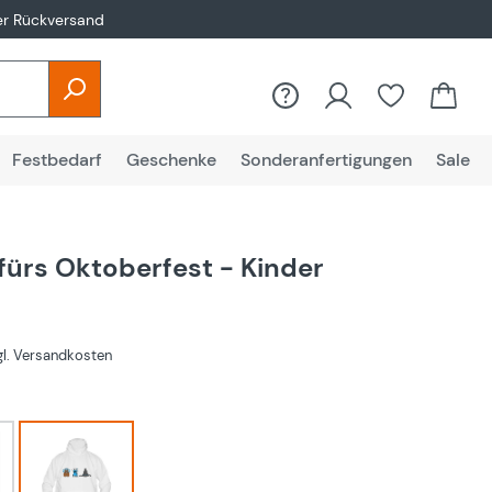
er Rückversand
Festbedarf
Geschenke
Sonderanfertigungen
Sale
fürs Oktoberfest - Kinder
€
zgl. Versandkosten
hlen
Weiß