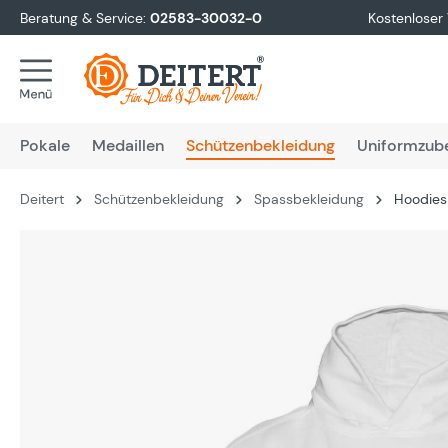
Beratung & Service:
02583-30032-0
Kostenloser
springen
Zur Hauptnavigation springen
Pokale
Medaillen
Schützenbekleidung
Uniformzub
Deitert
Schützenbekleidung
Spassbekleidung
Hoodies 
Bildergalerie überspringen