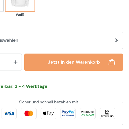
Weiß
uswählen
Produkt Anzahl: Gib den gewünsch
Jetzt in den Warenkorb
eferbar: 2 - 4 Werktage
Sicher und schnell bezahlen mit