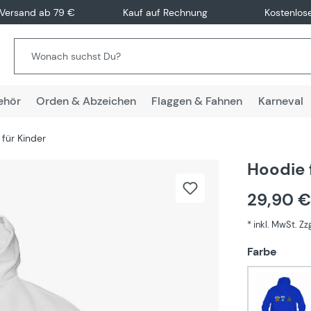
 Versand ab 79 €
Kauf auf Rechnung
Kostenlos
ehör
Orden & Abzeichen
Flaggen & Fahnen
Karneval
für Kinder
Hoodie 
29,90 
* inkl. MwSt. Z
auswä
Farbe
Blau