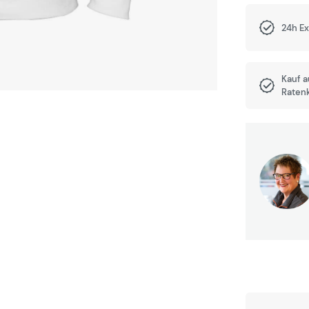
24h E
Kauf 
Raten