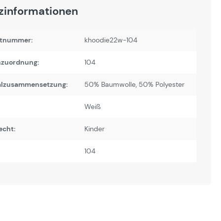
zinformationen
tnummer:
khoodie22w-104
zuordnung:
104
alzusammensetzung:
50% Baumwolle, 50% Polyester
Weiß
echt:
Kinder
104