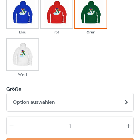
Blau
rot
Grün
Blau
rot
Grün
Weiß
Weiß
Größe
Option auswählen
Pr