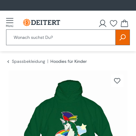
alt springen
Spassbekleidung
Hoodies für Kinder
Bildergalerie überspringen