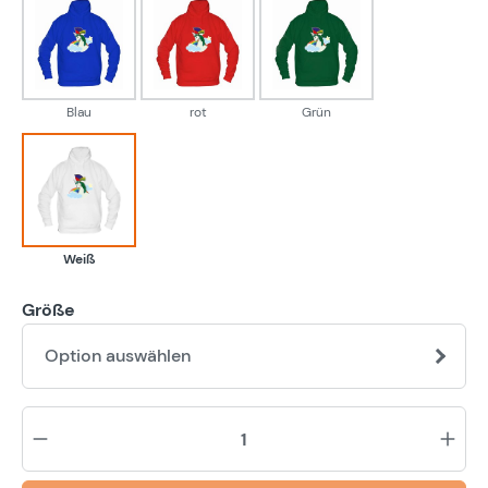
Blau
rot
Grün
Blau
rot
Grün
Weiß
Weiß
Größe
Option auswählen
Pr