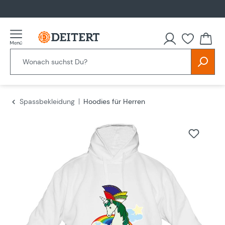
alt springen
Spassbekleidung
Hoodies für Herren
Bildergalerie überspringen