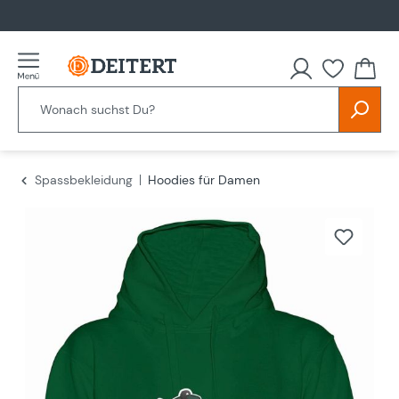
alt springen
Spassbekleidung
Hoodies für Damen
Bildergalerie überspringen