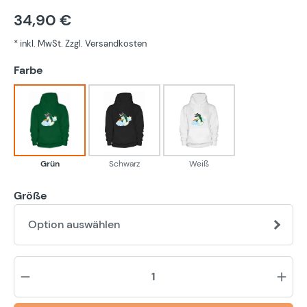
34,90 €
* inkl. MwSt. Zzgl. Versandkosten
auswählen
Farbe
Grün
Schwarz
Weiß
Grün
Schwarz
Weiß
Größe
Option auswählen
Pr