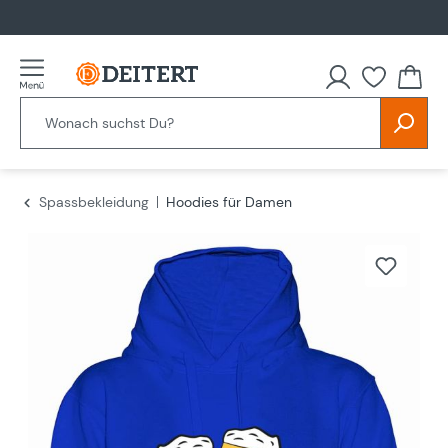
alt springen
Spassbekleidung
Hoodies für Damen
Bildergalerie überspringen