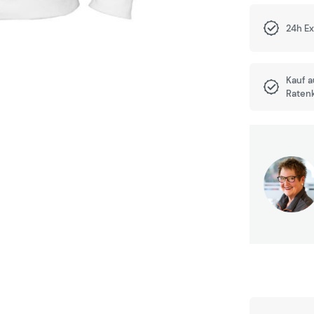
24h E
Kauf 
Raten