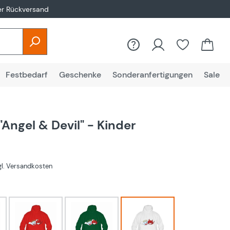
er Rückversand
Festbedarf
Geschenke
Sonderanfertigungen
Sale
"Angel & Devil" - Kinder
€
zgl. Versandkosten
hlen
rot
Grün
Weiß