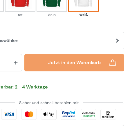
rot
Grün
Weiß
uswählen
Produkt Anzahl: Gib den gewünsch
Jetzt in den Warenkorb
eferbar: 2 - 4 Werktage
Sicher und schnell bezahlen mit