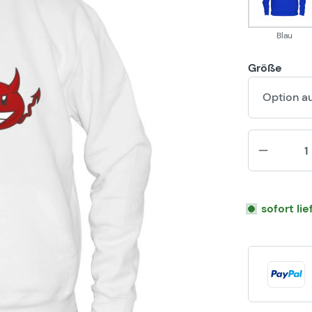
Blau
Größe
Option a
sofort li