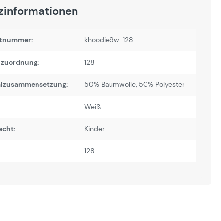
zinformationen
tnummer:
khoodie9w-128
zuordnung:
128
alzusammensetzung:
50% Baumwolle, 50% Polyester
Weiß
echt:
Kinder
128