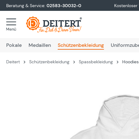
Beratung & Service:
02583-30032-0
Kostenloser
springen
Zur Hauptnavigation springen
Pokale
Medaillen
Schützenbekleidung
Uniformzub
Deitert
Schützenbekleidung
Spassbekleidung
Hoodies 
Bildergalerie überspringen