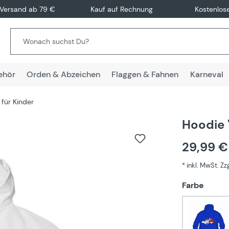
 Versand ab 79 €
Kauf auf Rechnung
Kostenlos
ehör
Orden & Abzeichen
Flaggen & Fahnen
Karneval
für Kinder
Hoodie 
29,99 
* inkl. MwSt. Z
auswä
Farbe
Blau