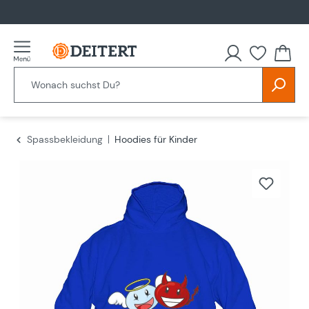
alt springen
Spassbekleidung
Hoodies für Kinder
Bildergalerie überspringen