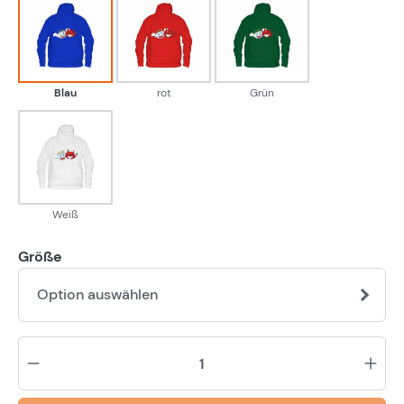
Blau
rot
Grün
Blau
rot
Grün
Weiß
Weiß
Größe
Option auswählen
Pr