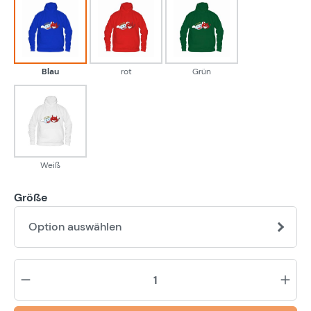
Blau
rot
Grün
Blau
rot
Grün
Weiß
Weiß
Größe
Option auswählen
Pr