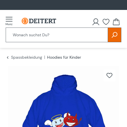
alt springen
Spassbekleidung
Hoodies für Kinder
Bildergalerie überspringen