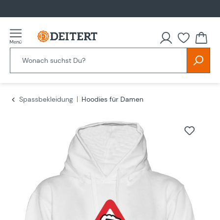
alt springen
Spassbekleidung
Hoodies für Damen
Bildergalerie überspringen