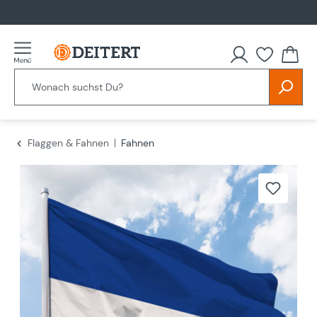
alt springen
Flaggen & Fahnen
Fahnen
Bildergalerie überspringen