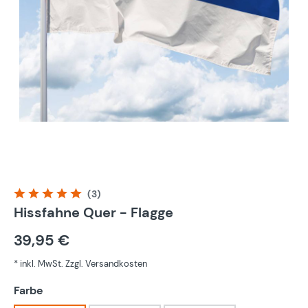
(3)
Durchschnittliche Bewertung von 5 von 5 Sternen
Hissfahne Quer - Flagge
39,95 €
* inkl. MwSt. Zzgl. Versandkosten
auswählen
Farbe