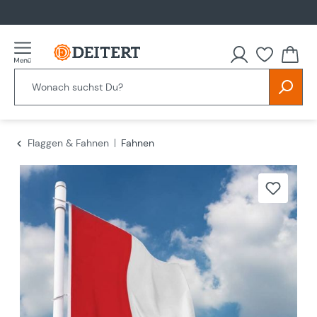
alt springen
Flaggen & Fahnen
Fahnen
Bildergalerie überspringen