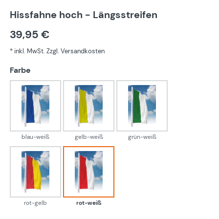
Hissfahne hoch - Längsstreifen
39,95 €
* inkl. MwSt. Zzgl. Versandkosten
auswählen
Farbe
blau-weiß
gelb-weiß
grün-weiß
blau-weiß
gelb-weiß
grün-weiß
rot-gelb
rot-weiß
rot-gelb
rot-weiß