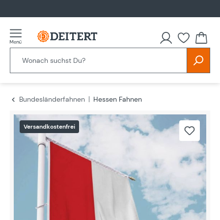
alt springen
Bundesländerfahnen
Hessen Fahnen
Bildergalerie überspringen
Versandkostenfrei