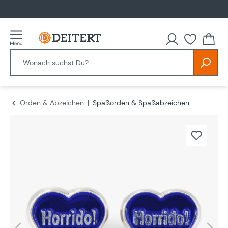
alt springen
Orden & Abzeichen
Spaßorden & Spaßabzeichen
Bildergalerie überspringen