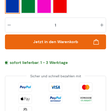
Blau
Grün
pink
rot
Pr
Jetzt in den Warenkorb
sofort lieferbar: 1 - 3 Werktage
Sicher und schnell bezahlen mit