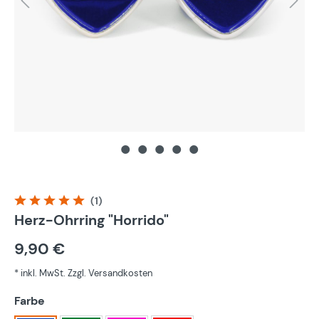
(1)
Durchschnittliche Bewertung von 5 von 5 Sternen
Herz-Ohrring "Horrido"
9,90 €
* inkl. MwSt. Zzgl. Versandkosten
auswählen
Farbe