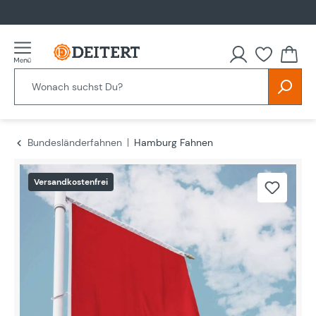
alt springen
Bundesländerfahnen
Hamburg Fahnen
Bildergalerie überspringen
Versandkostenfrei