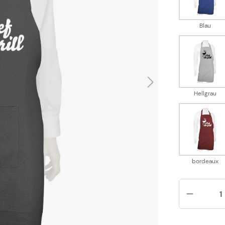
Blau
Hellg
Hellgrau
bord
bordeaux