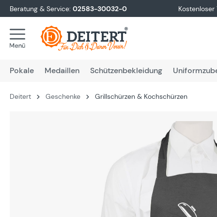
Beratung & Service:
02583-30032-0
Kostenloser
springen
Zur Hauptnavigation springen
Pokale
Medaillen
Schützenbekleidung
Uniformzub
Deitert
Geschenke
Grillschürzen & Kochschürzen
Bildergalerie überspringen