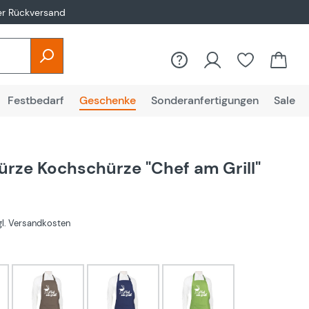
er Rückversand
Festbedarf
Geschenke
Sonderanfertigungen
Sale
hürze Kochschürze "Chef am Grill"
zgl. Versandkosten
hlen
Cappuccino
Dunkelblau
Grün