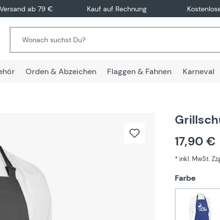
 Versand ab 79 €
Kauf auf Rechnung
Kostenlos
ehör
Orden & Abzeichen
Flaggen & Fahnen
Karneval
Grillsc
17,90 €
* inkl. MwSt. Z
auswä
Farbe
Blau