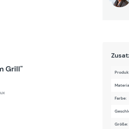
Zusat
 Grill"
Produk
Materi
aux
Farbe:
Geschl
Größe: