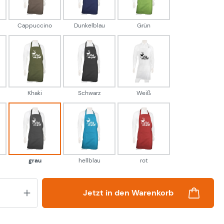
Cappuccino
Dunkelblau
Grün
rau
Khaki
Schwarz
Weiß
Khaki
Schwarz
Weiß
eaux
grau
hellblau
rot
grau
hellblau
rot
Produkt Anzahl: Gib den gewünsch
Jetzt in den Warenkorb