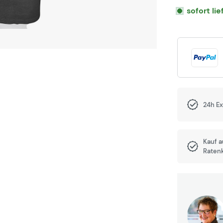
sofort li
24h E
Kauf 
Raten