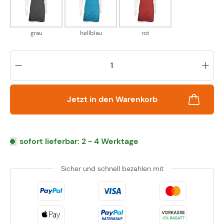
grau
hellblau
rot
grau
hellblau
rot
Pr
Jetzt in den Warenkorb
sofort lieferbar: 2 - 4 Werktage
Sicher und schnell bezahlen mit