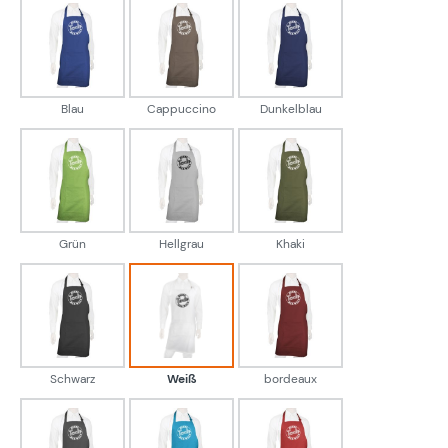
Blau
Cappuccino
Dunkelblau
Blau
Cappuccino
Dunkelblau
Grün
Hellgrau
Khaki
Grün
Hellgrau
Khaki
Schwarz
Weiß
bordeaux
Schwarz
Weiß
bordeaux