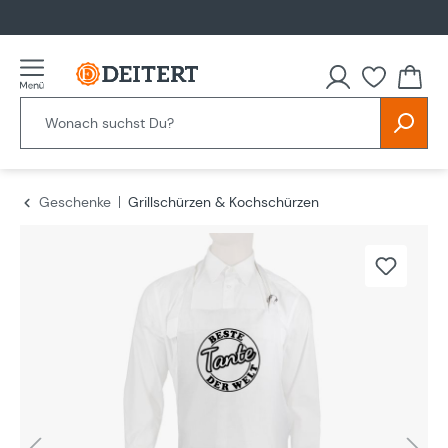
alt springen
Geschenke
Grillschürzen & Kochschürzen
Bildergalerie überspringen