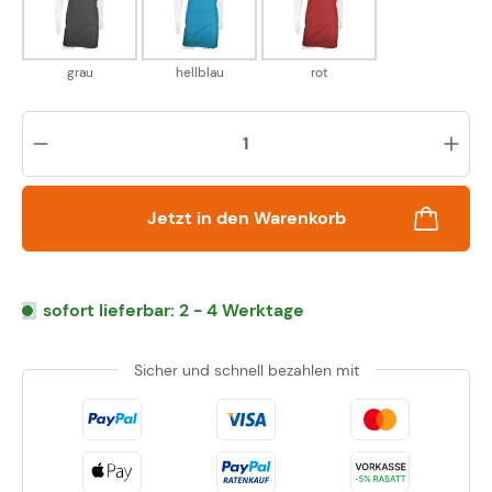
grau
hellblau
rot
grau
hellblau
rot
Pr
Jetzt in den Warenkorb
sofort lieferbar: 2 - 4 Werktage
Sicher und schnell bezahlen mit