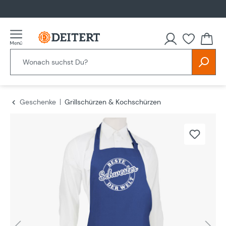
alt springen
Geschenke
Grillschürzen & Kochschürzen
Bildergalerie überspringen