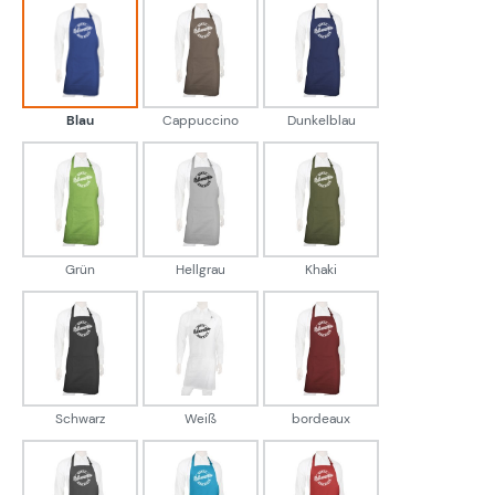
Blau
Cappuccino
Dunkelblau
Blau
Cappuccino
Dunkelblau
Grün
Hellgrau
Khaki
Grün
Hellgrau
Khaki
Schwarz
Weiß
bordeaux
Schwarz
Weiß
bordeaux