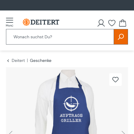
alt springen
Deitert
Geschenke
Bildergalerie überspringen