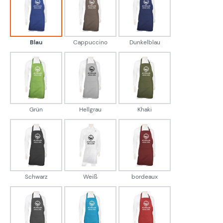
Blau
Cappuccino
Dunkelblau
Blau
Cappuccino
Dunkelblau
Grün
Hellgrau
Khaki
Grün
Hellgrau
Khaki
Schwarz
Weiß
bordeaux
Schwarz
Weiß
bordeaux
grau
hellblau
rot