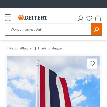
alt springen
Nationalflaggen
Thailand Flagge
Bildergalerie überspringen