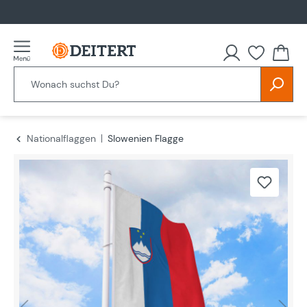
alt springen
Nationalflaggen
Slowenien Flagge
Bildergalerie überspringen