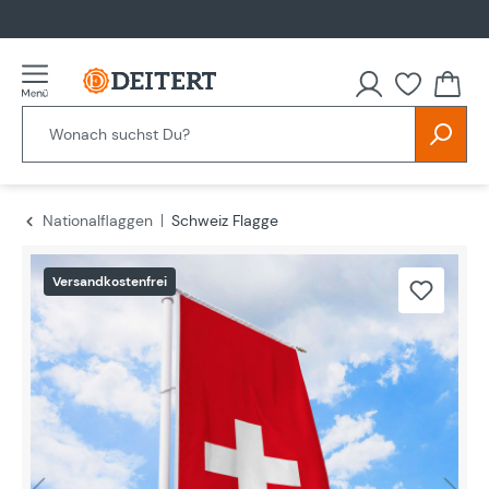
alt springen
Nationalflaggen
Schweiz Flagge
Bildergalerie überspringen
Versandkostenfrei