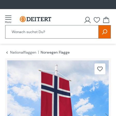
alt springen
Nationalflaggen
Norwegen Flagge
Bildergalerie überspringen