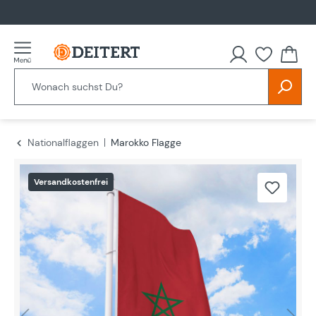
alt springen
Nationalflaggen
Marokko Flagge
Bildergalerie überspringen
Versandkostenfrei