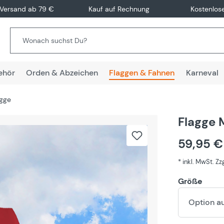
 Versand ab 79 €
Kauf auf Rechnung
Kostenlos
ehör
Orden & Abzeichen
Flaggen & Fahnen
Karneval
agge
Flagge 
59,95 
* inkl. MwSt. Z
Größe
Option a