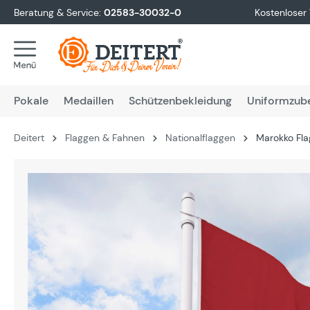
Beratung & Service:
02583-30032-0
Kostenloser
springen
Zur Hauptnavigation springen
Pokale
Medaillen
Schützenbekleidung
Uniformzub
Deitert
Flaggen & Fahnen
Nationalflaggen
Marokko Fl
Bildergalerie überspringen