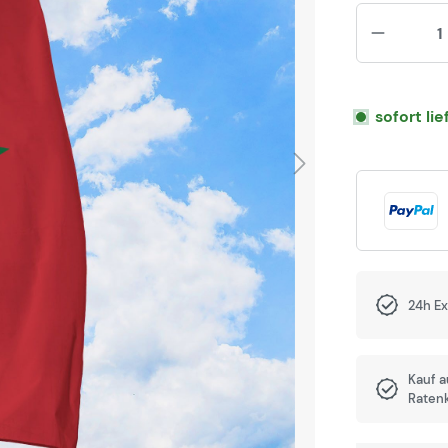
sofort li
24h E
Kauf 
Raten