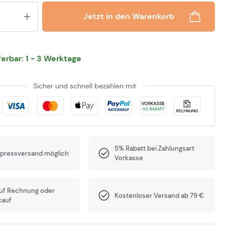
Produkt Anzahl: Gib den gewünsch
Jetzt in den Warenkorb
eferbar: 1 - 3 Werktage
Sicher und schnell bezahlen mit
5% Rabatt bei Zahlungsart
xpressversand möglich
Vorkasse
auf Rechnung oder
Kostenloser Versand ab 79 €
kauf