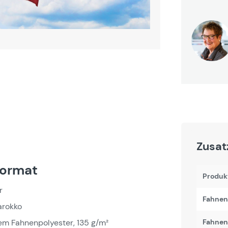
Zusat
format
Produk
r
Fahnen
arokko
em Fahnenpolyester, 135 g/m²
Fahnenb