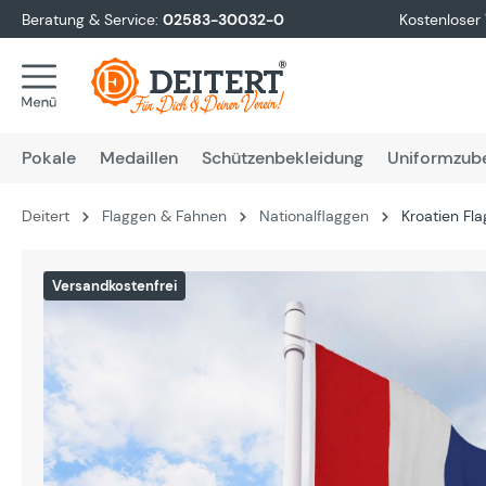
Beratung & Service:
02583-30032-0
Kostenloser
springen
Zur Hauptnavigation springen
Pokale
Medaillen
Schützenbekleidung
Uniformzub
Deitert
Flaggen & Fahnen
Nationalflaggen
Kroatien Fl
Bildergalerie überspringen
Versandkostenfrei