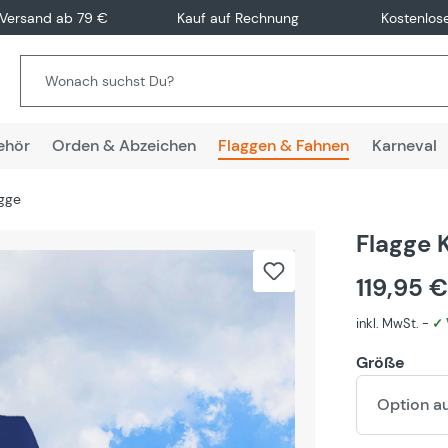
 Versand ab 79 €
Kauf auf Rechnung
Kostenlos
ehör
Orden & Abzeichen
Flaggen & Fahnen
Karneval
agge
Flagge 
119,95 
inkl. MwSt. -
✓ 
Größe
Option a