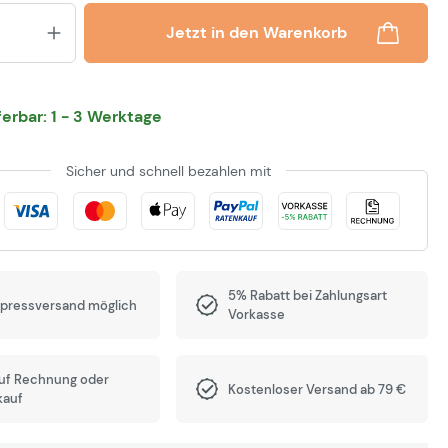
Produkt Anzahl: Gib den gewünsch
Jetzt in den Warenkorb
eferbar: 1 - 3 Werktage
Sicher und schnell bezahlen mit
5% Rabatt bei Zahlungsart
xpressversand möglich
Vorkasse
auf Rechnung oder
Kostenloser Versand ab 79 €
kauf