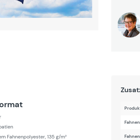
Zusat
format
Produk
r
Fahnen
oatien
em Fahnenpolyester, 135 g/m²
Fahnenb