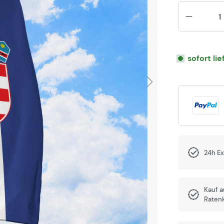
sofort li
24h E
Kauf 
Raten