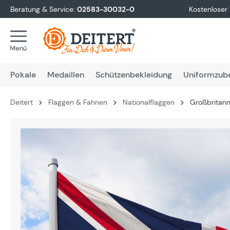
Beratung & Service:
02583-30032-0
Kostenloser
springen
Zur Hauptnavigation springen
Pokale
Medaillen
Schützenbekleidung
Uniformzub
Deitert
Flaggen & Fahnen
Nationalflaggen
Großbritann
Bildergalerie überspringen