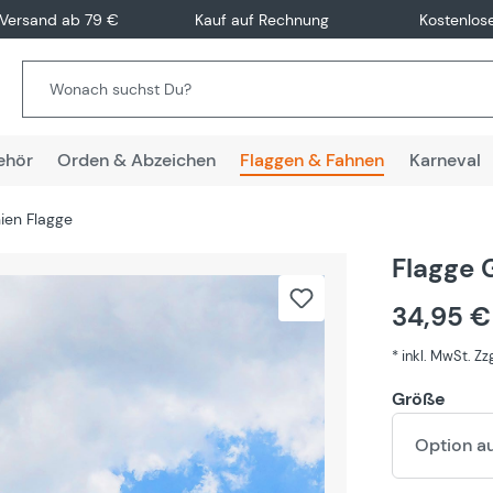
 Versand ab 79 €
Kauf auf Rechnung
Kostenlos
ehör
Orden & Abzeichen
Flaggen & Fahnen
Karneval
ien Flagge
Flagge 
34,95 
* inkl. MwSt. Z
Größe
Option a