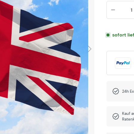
sofort li
24h E
Kauf 
Raten