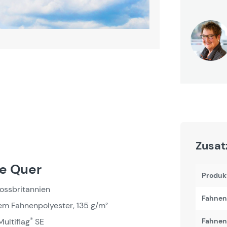
Zusat
ne Quer
Produk
rossbritannien
Fahnen
em Fahnenpolyester, 135 g/m²
®
ultiflag
SE
Fahnenb