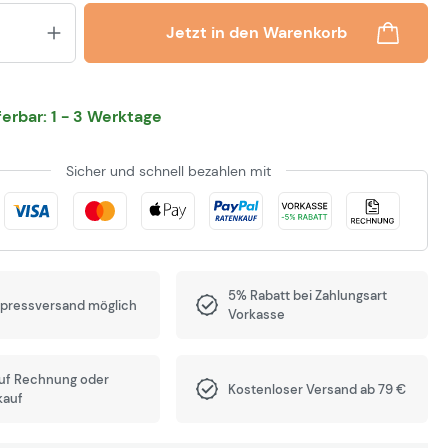
Produkt Anzahl: Gib den gewünsch
Jetzt in den Warenkorb
eferbar: 1 - 3 Werktage
Sicher und schnell bezahlen mit
5% Rabatt bei Zahlungsart
xpressversand möglich
Vorkasse
auf Rechnung oder
Kostenloser Versand ab 79 €
kauf