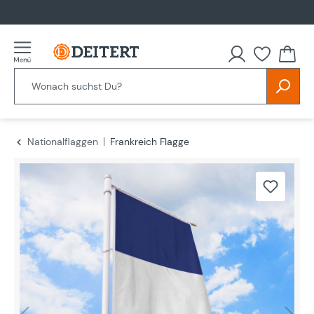
alt springen
Nationalflaggen
Frankreich Flagge
Bildergalerie überspringen