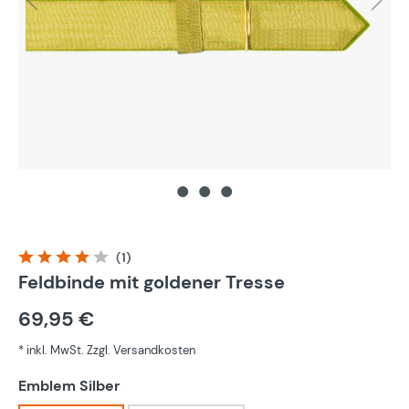
(1)
Durchschnittliche Bewertung von 4 von 5 Sternen
Feldbinde mit goldener Tresse
69,95 €
* inkl. MwSt. Zzgl. Versandkosten
auswählen
Emblem Silber