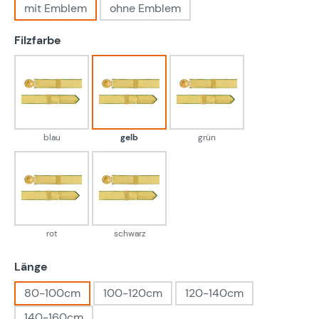
mit Emblem
ohne Emblem
auswählen
Filzfarbe
blau
gelb
grün
blau
gelb
grün
rot
schwarz
rot
schwarz
auswählen
Länge
80-100cm
100-120cm
120-140cm
140-160cm