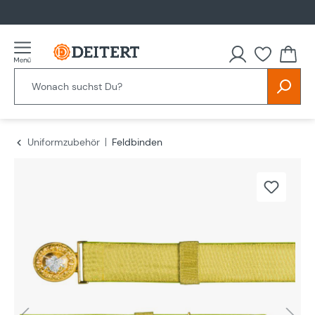
alt springen
Uniformzubehör
Feldbinden
Bildergalerie überspringen