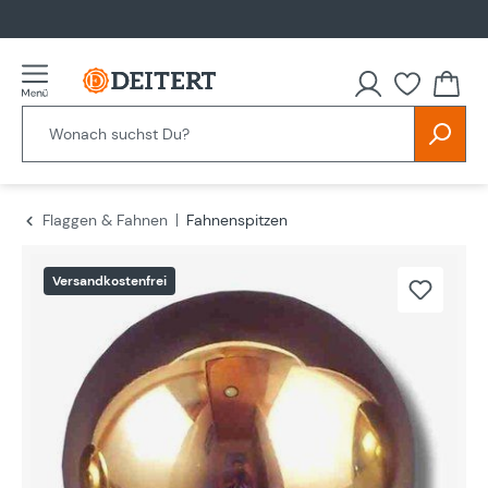
alt springen
Flaggen & Fahnen
Fahnenspitzen
Bildergalerie überspringen
Versandkostenfrei