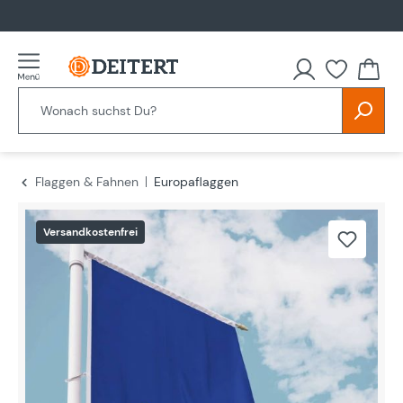
alt springen
Flaggen & Fahnen
Europaflaggen
Bildergalerie überspringen
Versandkostenfrei