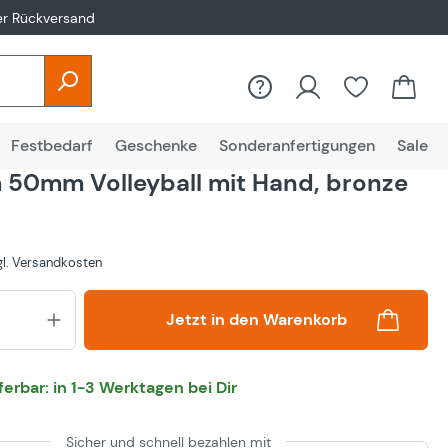
er Rückversand
Festbedarf
Geschenke
Sonderanfertigungen
Sale
50mm Volleyball mit Hand, bronze
zgl. Versandkosten
Produkt Anzahl: Gib den gewünsch
Jetzt in den Warenkorb
eferbar: in 1-3 Werktagen bei Dir
Sicher und schnell bezahlen mit