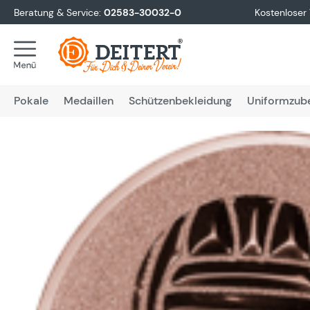
Beratung & Service:
02583-30032-0
Kostenloser
springen
Zur Hauptnavigation springen
Pokale
Medaillen
Schützenbekleidung
Uniformzub
Bildergalerie überspringen