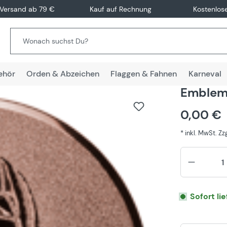
 Versand ab 79 €
Kauf auf Rechnung
Kostenlos
ehör
Orden & Abzeichen
Flaggen & Fahnen
Karneval
Emblem 
0,00 €
* inkl. MwSt. Z
Sofort li