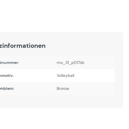
zinformationen
tnummer:
mo_31_p017zb
motiv:
Volleyball
Emblem:
Bronze