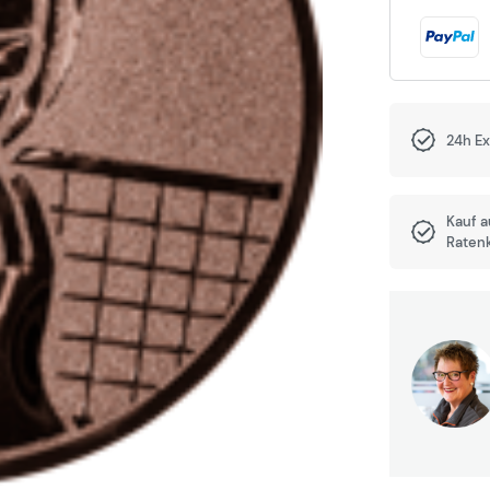
24h E
Kauf 
Raten