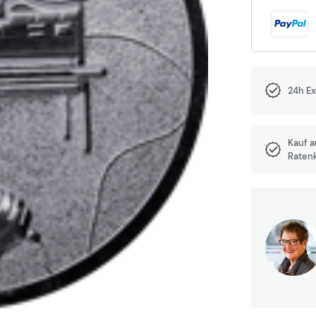
24h E
Kauf 
Raten