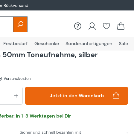
er Rückversand
Festbedarf
Geschenke
Sonderanfertigungen
Sale
 50mm Tonaufnahme, silber
zgl. Versandkosten
Produkt Anzahl: Gib den gewünsch
Jetzt in den Warenkorb
eferbar: in 1-3 Werktagen bei Dir
Sicher und schnell bezahlen mit