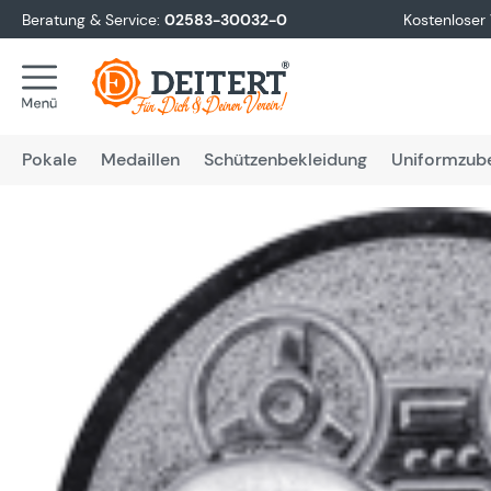
Beratung & Service:
02583-30032-0
Kostenloser
springen
Zur Hauptnavigation springen
Pokale
Medaillen
Schützenbekleidung
Uniformzub
Bildergalerie überspringen