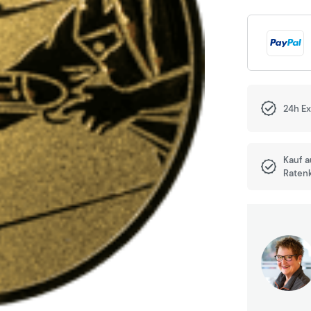
24h E
Kauf 
Raten