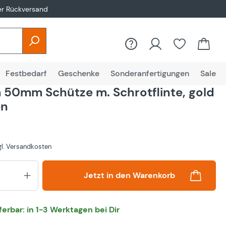
er Rückversand
Festbedarf
Geschenke
Sonderanfertigungen
Sale
50mm Schütze m. Schrotflinte, gold
en
zgl. Versandkosten
Produkt Anzahl: Gib den gewünsch
Jetzt in den Warenkorb
eferbar: in 1-3 Werktagen bei Dir