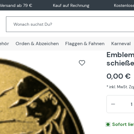
 Versand ab 79 €
Kauf auf Rechnung
Kostenlos
ehör
Orden & Abzeichen
Flaggen & Fahnen
Karneval
Emblem 
schieß
0,00 €
* inkl. MwSt. Z
Sofort li