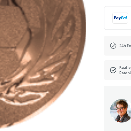
24h E
Kauf 
Raten