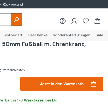
er Rückversand
Festbedarf
Geschenke
Sonderanfertigungen
Sale
 50mm Fußball m. Ehrenkranz,
zgl. Versandkosten
Produkt Anzahl: Gib den gewünsch
Jetzt in den Warenkorb
eferbar: in 1-3 Werktagen bei Dir