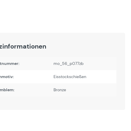
zinformationen
tnummer:
mo_56_p077zb
motiv:
Eisstockschießen
Emblem:
Bronze