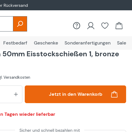
er Rückversand
Festbedarf
Geschenke
Sonderanfertigungen
Sale
50mm Eisstockschießen 1, bronze
zgl. Versandkosten
Produkt Anzahl: Gib den gewünsch
Jetzt in den Warenkorb
n Tagen wieder lieferbar
Sicher und schnell bezahlen mit