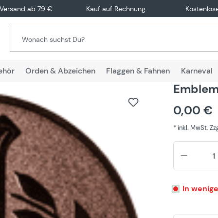
 Versand ab 79 €
Kauf auf Rechnung
Kostenlos
ehör
Orden & Abzeichen
Flaggen & Fahnen
Karneval
Emblem 
0,00 €
* inkl. MwSt. Z
In wenige