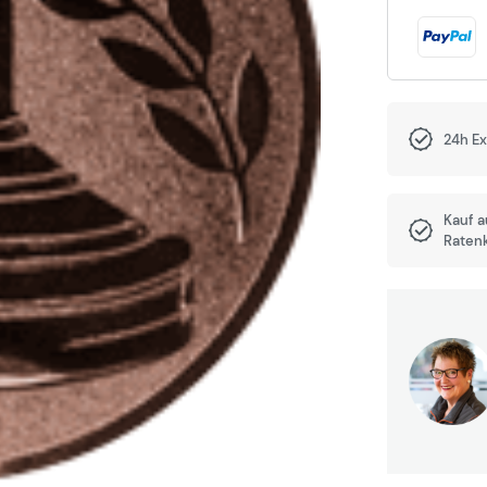
24h E
Kauf 
Raten