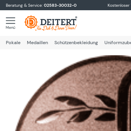
Beratung & Service:
02583-30032-0
Kostenloser
springen
Zur Hauptnavigation springen
Pokale
Medaillen
Schützenbekleidung
Uniformzub
Bildergalerie überspringen