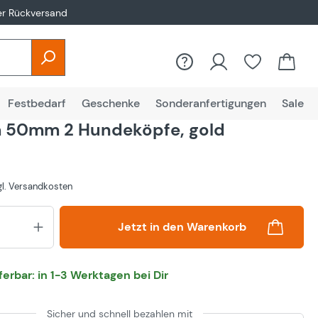
er Rückversand
Festbedarf
Geschenke
Sonderanfertigungen
Sale
 50mm 2 Hundeköpfe, gold
zgl. Versandkosten
Produkt Anzahl: Gib den gewünsch
Jetzt in den Warenkorb
eferbar: in 1-3 Werktagen bei Dir
Sicher und schnell bezahlen mit