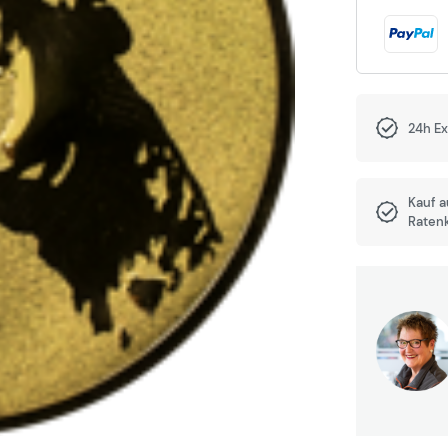
24h E
Kauf 
Raten