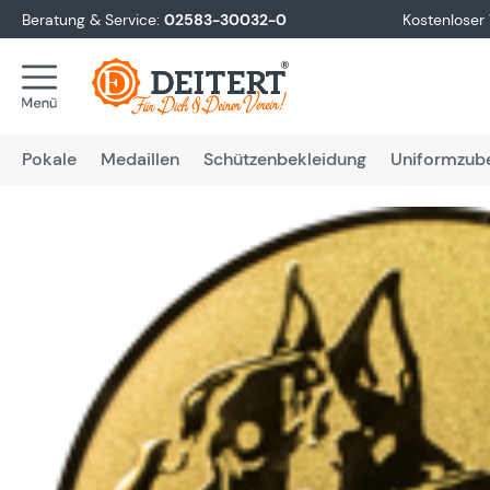
Beratung & Service:
02583-30032-0
Kostenloser
springen
Zur Hauptnavigation springen
Pokale
Medaillen
Schützenbekleidung
Uniformzub
Bildergalerie überspringen