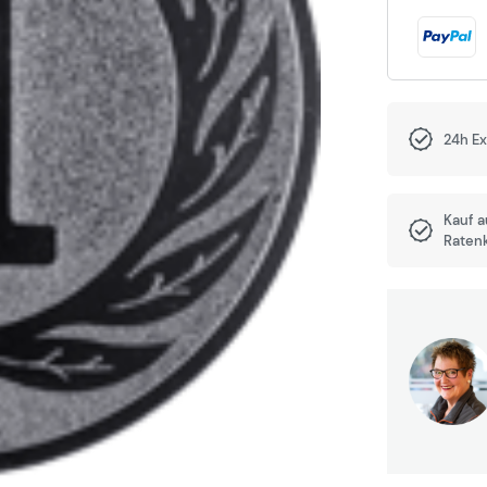
24h E
Kauf 
Raten