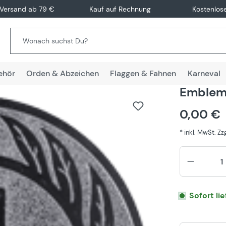
 Versand ab 79 €
Kauf auf Rechnung
Kostenlos
ehör
Orden & Abzeichen
Flaggen & Fahnen
Karneval
Emblem 
0,00 €
* inkl. MwSt. Z
Sofort li