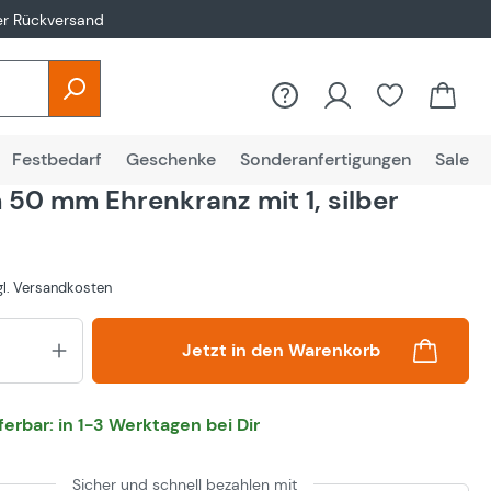
er Rückversand
Festbedarf
Geschenke
Sonderanfertigungen
Sale
50 mm Ehrenkranz mit 1, silber
zgl. Versandkosten
Produkt Anzahl: Gib den gewünsch
Jetzt in den Warenkorb
eferbar: in 1-3 Werktagen bei Dir
Sicher und schnell bezahlen mit