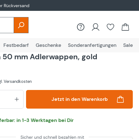
er Rückversand
Festbedarf
Geschenke
Sonderanfertigungen
Sale
 50 mm Adlerwappen, gold
zgl. Versandkosten
Produkt Anzahl: Gib den gewünsch
Jetzt in den Warenkorb
eferbar: in 1-3 Werktagen bei Dir
Sicher und schnell bezahlen mit