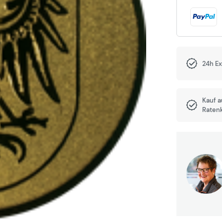
24h E
Kauf 
Raten