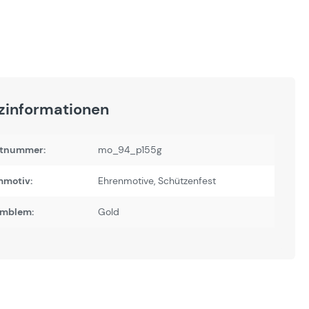
zinformationen
tnummer:
mo_94_p155g
motiv:
Ehrenmotive
, Schützenfest
Emblem:
Gold