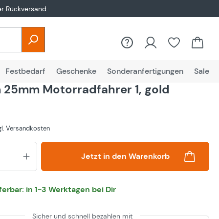
er Rückversand
Festbedarf
Geschenke
Sonderanfertigungen
Sale
25mm Motorradfahrer 1, gold
zgl. Versandkosten
Produkt Anzahl: Gib den gewünsch
Jetzt in den Warenkorb
eferbar: in 1-3 Werktagen bei Dir
Sicher und schnell bezahlen mit