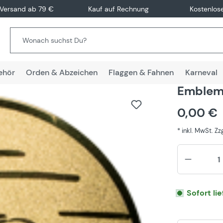
 Versand ab 79 €
Kauf auf Rechnung
Kostenlos
ehör
Orden & Abzeichen
Flaggen & Fahnen
Karneval
Emblem 
0,00 €
* inkl. MwSt. Z
Sofort li