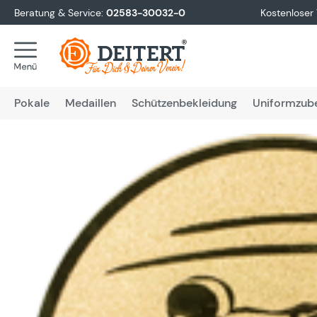
Beratung & Service:
02583-30032-0
Kostenloser
springen
Zur Hauptnavigation springen
Pokale
Medaillen
Schützenbekleidung
Uniformzub
Bildergalerie überspringen