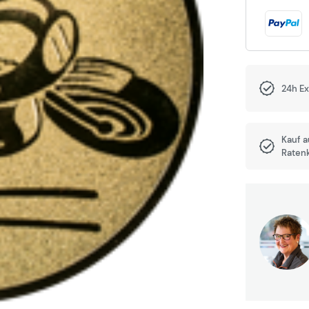
24h E
Kauf 
Raten