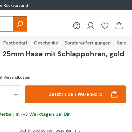
er Rückversand
Festbedarf
Geschenke
Sonderanfertigungen
Sale
 25mm Hase mit Schlappohren, gold
zgl. Versandkosten
Produkt Anzahl: Gib den gewünsch
Jetzt in den Warenkorb
eferbar: in 1-3 Werktagen bei Dir
Sicher und schnell bezahlen mit