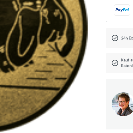
24h E
Kauf 
Raten