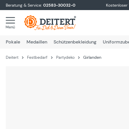
Beratung & Service:
02583-30032-0
Kostenloser
springen
Zur Hauptnavigation springen
Pokale
Medaillen
Schützenbekleidung
Uniformzub
Deitert
Festbedarf
Partydeko
Girlanden
Bildergalerie überspringen