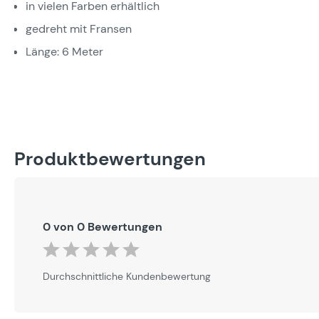
in vielen Farben erhältlich
gedreht mit Fransen
Länge: 6 Meter
Produktbewertungen
0 von 0 Bewertungen
Durchschnittliche Bewertung von 0 von 5 Sternen
Durchschnittliche Kundenbewertung