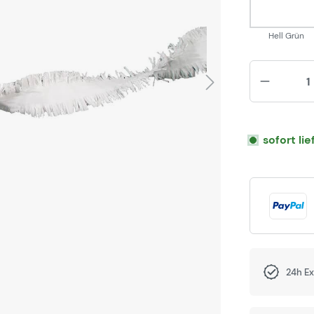
Hell Grün
sofort li
24h E