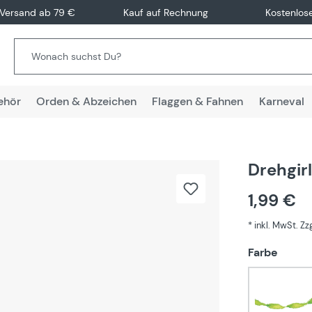
 Versand ab 79 €
Kauf auf Rechnung
Kostenlos
ehör
Orden & Abzeichen
Flaggen & Fahnen
Karneval
Drehgir
1,99 €
* inkl. MwSt. Z
auswä
Farbe
Hell 