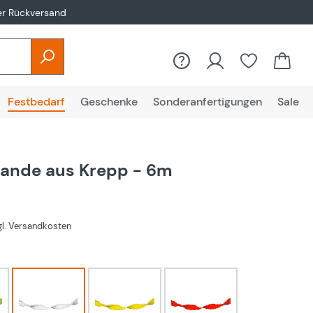
er Rückversand
Festbedarf
Geschenke
Sonderanfertigungen
Sale
lande aus Krepp - 6m
zgl. Versandkosten
hlen
Grün
Weiß
gelb
rot