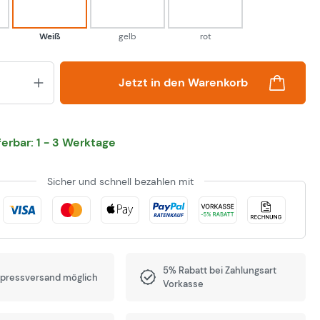
Weiß
gelb
rot
Produkt Anzahl: Gib den gewünsch
Jetzt in den Warenkorb
eferbar: 1 - 3 Werktage
Sicher und schnell bezahlen mit
5% Rabatt bei Zahlungsart
xpressversand möglich
Vorkasse