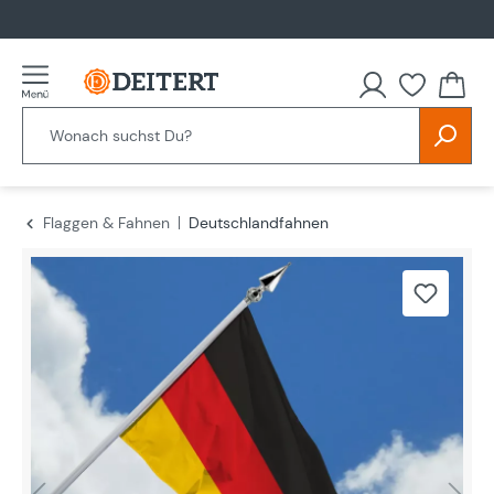
alt springen
Flaggen & Fahnen
Deutschlandfahnen
Bildergalerie überspringen