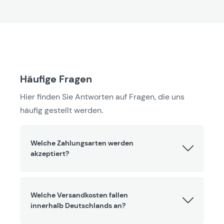
höchste Präzision und hochwertige
Vielseitig einsetzbar
Verarbeitung, sondern auch langlebige
Die Medaille eignet sich für zahlreiche
Qualität. Diese Medaille wird den hohen
Veranstaltungen und Disziplinen des
Ansprüchen im Dartsport voll und ganz
Dartsports, darunter:
gerecht.
Vereinsturniere
Häufige Fragen
Stadtmeisterschaften
Hier finden Sie Antworten auf Fragen, die uns
Freizeit- und Hobbywettbewerbe
häufig gestellt werden.
Professionelle Dartsport-Turniere
Welche Zahlungsarten werden
akzeptiert?
Welche Versandkosten fallen
innerhalb Deutschlands an?