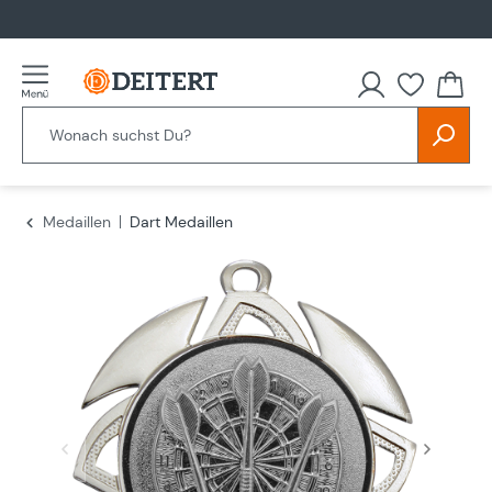
alt springen
Du hast
Medaillen
Dart Medaillen