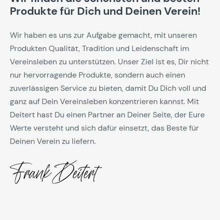
Sie haben die Wahl zwischen:
Produkte für Dich und Deinen Verein!
Gold:
für den 1. Platz
Wir haben es uns zur Aufgabe gemacht, mit unseren
Silber:
für den 2. Platz
Produkten Qualität, Tradition und Leidenschaft im
Bronze:
für den 3. Platz
Vereinsleben zu unterstützen. Unser Ziel ist es, Dir nicht
nur hervorragende Produkte, sondern auch einen
Lieferumfang & Ausstattung
zuverlässigen Service zu bieten, damit Du Dich voll und
Dartmedaille „Allium“ Ø 70 mm
ganz auf Dein Vereinsleben konzentrieren kannst. Mit
50-mm-Emblem
in Gold, Silber oder
Deitert hast Du einen Partner an Deiner Seite, der Eure
Bronze
Werte versteht und sich dafür einsetzt, das Beste für
Band oder Kordel
– inklusive & bereits
Deinen Verein zu liefern.
Höchste Qualität Made in
montiert
Germany
Individuelle Beschriftung
auf der
Rückseite möglich
Jede
Dartmedaille „Allium“
wird in unserer
Qualität Made in Germany
– Veredelung
hauseigenen Produktion in Deutschland
in eigener Fertigung
veredelt. Das garantiert Ihnen nicht nur