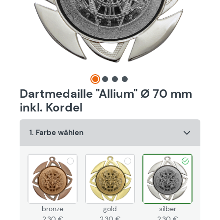
Dartmedaille "Allium" Ø 70 mm
inkl. Kordel
1. Farbe wählen
bronze
gold
silber
2,30 €
2,30 €
2,30 €