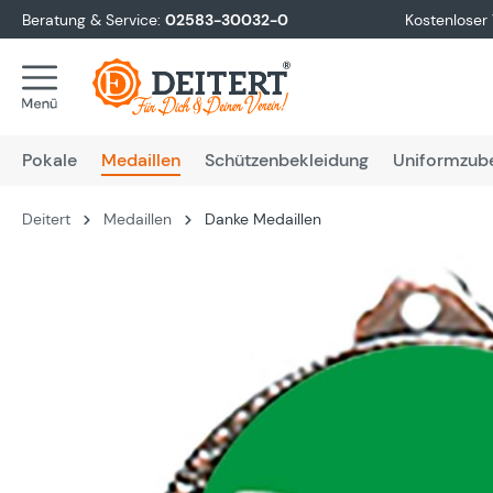
Beratung & Service:
02583-30032-0
Kostenloser
springen
Zur Hauptnavigation springen
Pokale
Medaillen
Schützenbekleidung
Uniformzub
Deitert
Medaillen
Danke Medaillen