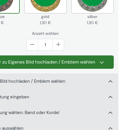
nze
gold
silber
0 €
1,30 €
1,30 €
Anzahl wählen
r zu Eigenes Bild hochladen / Emblem wählen
 Bild hochladen / Emblem wählen
ftung eingeben
gung wählen: Band oder Kordel
e auswählen