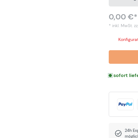
0,00 €*
* inkl. MwSt.
zz
Konfigurat
sofort lie
24h Ex
möglic