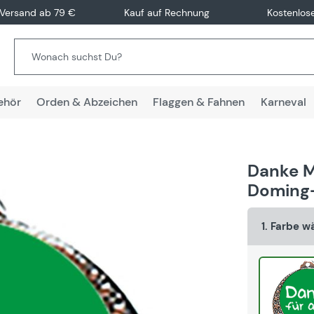
 Versand ab 79 €
Kauf auf Rechnung
Kostenlos
ehör
Orden & Abzeichen
Flaggen & Fahnen
Karneval
Danke M
Doming-
1. Farbe w