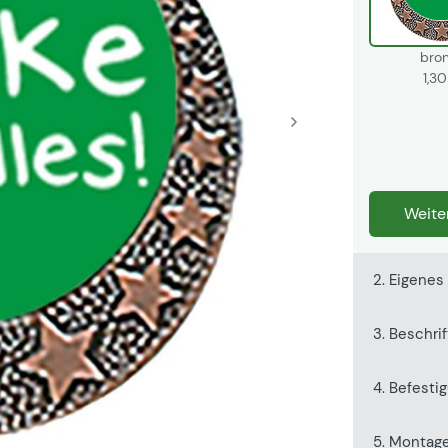
bro
1,3
Weite
2. Eigenes
3. Beschri
4. Befesti
5. Montag