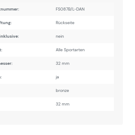
tnummer:
FS087B/L-DAN
ftung:
Rückseite
inklusive:
nein
:
Alle Sportarten
esser:
32 mm
:
ja
bronze
32 mm