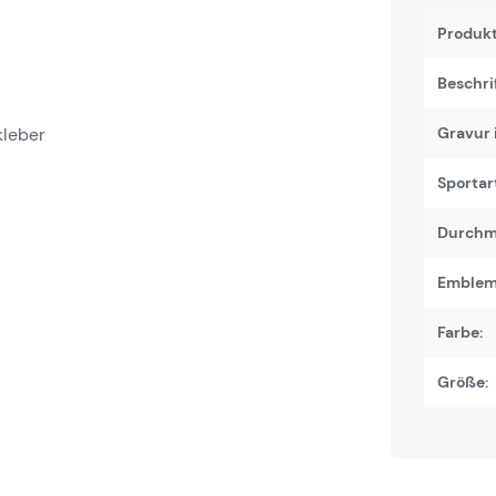
Produk
Beschri
kleber
Gravur 
Sportart
Durchm
Emblem
Farbe:
Größe: