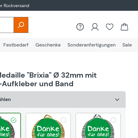
er Rückversand
Du hast 0
Festbedarf
Geschenke
Sonderanfertigungen
Sale
edaille "Brixia" Ø 32mm mit
Aufkleber und Band
ählen