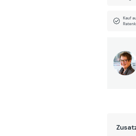
Kauf a
Ratenk
Zusat