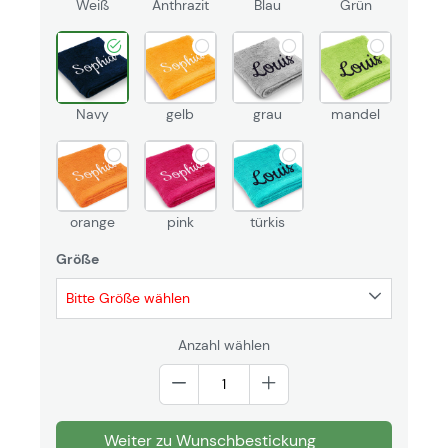
Weiß
Anthrazit
Blau
Grün
Navy
gelb
grau
mandel
orange
pink
türkis
Größe
Bitte Größe wählen
Anzahl wählen
Weiter zu Wunschbestickung