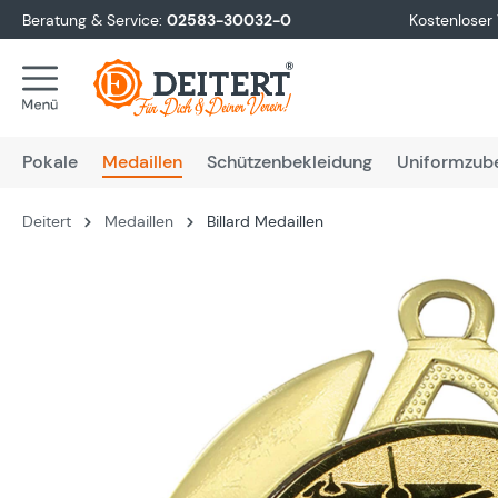
Beratung & Service:
02583-30032-0
Kostenloser
springen
Zur Hauptnavigation springen
Pokale
Medaillen
Schützenbekleidung
Uniformzub
Deitert
Medaillen
Billard Medaillen