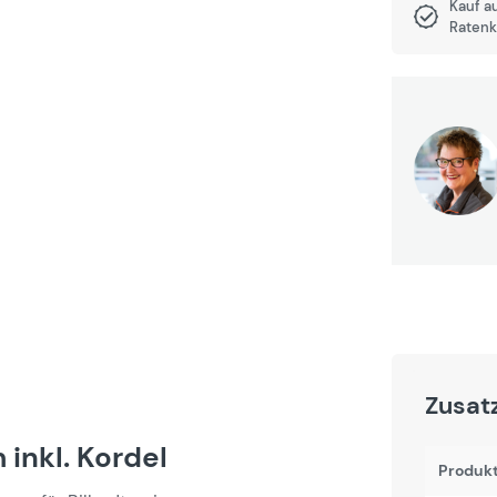
Kauf a
Ratenk
Zusat
 inkl. Kordel
Produk