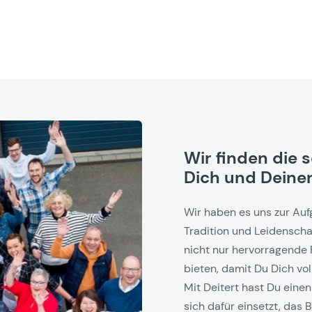
gener Fertigung
n
rekt in unserer Fertigung in Deutschland.
 und langlebige Materialien, die den
n gerecht werden.
se im Billardsport:
Wir finden die 
Dich und Deinen
Wir haben es uns zur Auf
Tradition und Leidenschaf
nicht nur hervorragende 
bieten, damit Du Dich vol
Mit Deitert hast Du einen
sich dafür einsetzt, das B