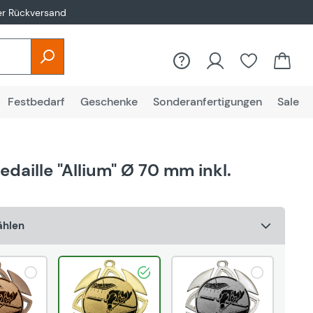
er Rückversand
Du hast 0
Festbedarf
Geschenke
Sonderanfertigungen
Sale
edaille "Allium" Ø 70 mm inkl.
ählen