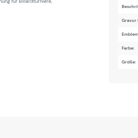
ung für Billardturniere,
Beschri
dsport. Mit ihrem eindrucksvollen
-mm-Emblem
bietet sie ein
Gravur 
n der Gewinner gebührend hervorhebt. Das
e Kordel
ist bereits montiert, sodass die
Emblem
hriftung auf der Rückseite
macht jede
Farbe:
nerungsstück.
Größe:
dsport
iches und elegantes Design. Das
acht die Medaille zu einer würdigen
ahl zwischen
Gold
,
Silber
und
Bronze
der ersten drei Plätze.
lichen Wunschtext
anbringen lassen. Ob