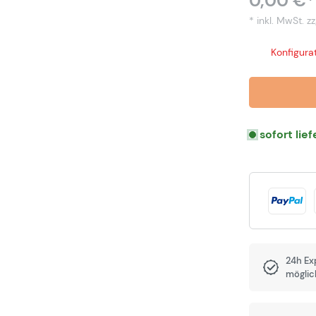
0,00 €*
* inkl. MwSt.
zz
Konfigurat
sofort lie
24h Ex
möglic